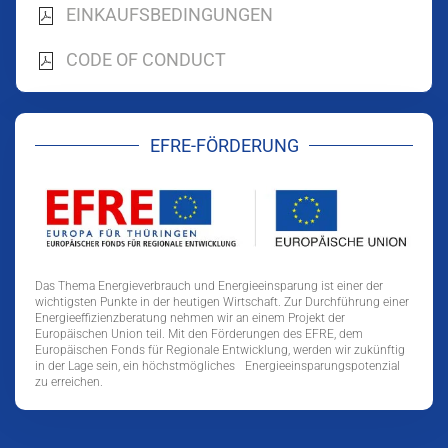
EINKAUFSBEDINGUNGEN
CODE OF CONDUCT
EFRE-FÖRDERUNG
Das Thema Energieverbrauch und Energieeinsparung ist einer der
wichtigsten Punkte in der heutigen Wirtschaft. Zur Durchführung einer
Energieeffizienzberatung nehmen wir an einem Projekt der
Europäischen Union teil. Mit den Förderungen des EFRE, dem
Europäischen Fonds für Regionale Entwicklung, werden wir zukünftig
in der Lage sein, ein höchstmögliches Energieeinsparungspotenzial
zu erreichen.